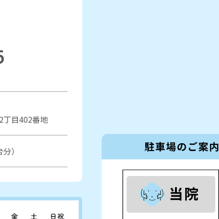
5
丁目402番地
台分）