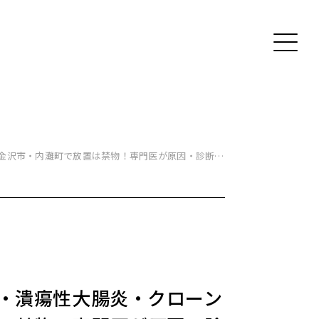
 金沢市・内灘町で放置は禁物！専門医が原因・診断・
ん・潰瘍性大腸炎・クローン