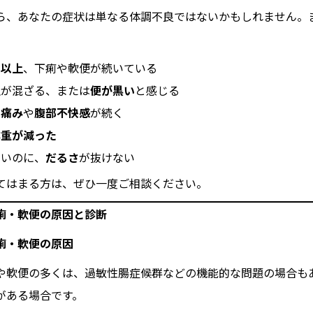
ら、あなたの症状は単なる体調不良ではないかもしれません。
間以上
、下痢や軟便が続いている
血
が混ざる、または
便が黒い
と感じる
の痛み
や
腹部不快感
が続く
体重が減った
ないのに、
だるさ
が抜けない
てはまる方は、ぜひ一度ご相談ください。
痢・軟便の原因と診断
痢・軟便の原因
や軟便の多くは、過敏性腸症候群などの機能的な問題の場合も
がある場合です。