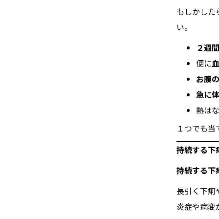
もしかした
い。
２週
便に
お腹
急に
熱は
１つでも当
持続する下
持続する下
長引く下痢
炎症や病変