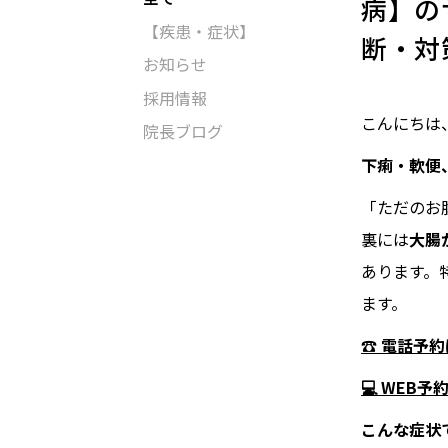
病】の
【疾患・症状】
断・対
お知らせ
採用情報
こんにちは
院長ブログ
下痢・軟便
「ただのお
裏には
大腸
あります。
ます。
☎ 電話予
💻 WEB
こんな症状