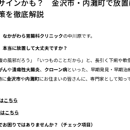
サインかも？ 金沢市・内灘町で放置
策を徹底解説
、
なかがわら胃腸科クリニック
の中川原です。
、本当に放置して大丈夫ですか？
腹の風邪だろう」「いつものことだから」と、長引く下痢や軟
がん
や
潰瘍性大腸炎
、
クローン病
といった、早期発見・早期治
特に
金沢市
や
内灘町
にお住まいの皆さんに、専門家として知っ
約はこちら
予約はこちら
でお困りではありませんか？（チェック項目）