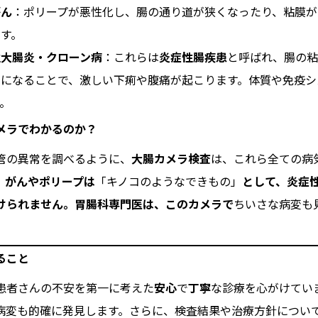
がん
：ポリープが悪性化し、腸の通り道が狭くなったり、粘膜が
す。
性大腸炎・クローン病
：これらは
炎症性腸疾患
と呼ばれ、腸の粘
常になることで、激しい下痢や腹痛が起こります。体質や免疫シ
。
メラでわかるのか？
管の異常を調べるように、
大腸カメラ検査
は、これら全ての病
、がんやポリープは
「キノコのようなできもの」
として、炎症
けられません。胃腸科専門医は、このカメラで
ちいさな病変も
ること
患者さんの不安を第一に考えた
安心
で
丁寧
な診療を心がけてい
病変も的確に発見します。さらに、検査結果や治療方針につい